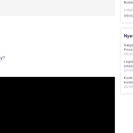
Bobb
Udgi
09/0
Nye
Salg
Price
05/0
ty?
Logis
(step
27/0
Konk
konku
22/0