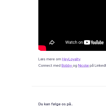
Læs mere om
HeyLoyalty
.
Connect med
Bobby
og
Nicolaj
på LinkedI
Du kan følge os på..