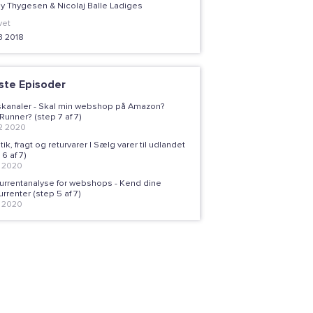
y Thygesen & Nicolaj Balle Ladiges
vet
3 2018
ste Episoder
skanaler - Skal min webshop på Amazon?
Runner? (step 7 af 7)
2 2020
tik, fragt og returvarer | Sælg varer til udlandet
 6 af 7)
1 2020
urrentanalyse for webshops - Kend dine
rrenter (step 5 af 7)
1 2020