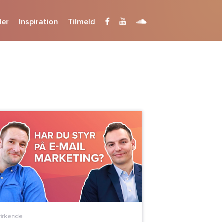
der
Inspiration
Tilmeld
irkende