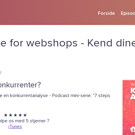
Forside
Episo
e for webshops - Kend din
t
onkurrenter?
ve en konkurrentanalyse - Podcast mini-serie: "7 steps
★ ★ ★ ★ ★
ælpe os med 5 stjerner ?
iTunes