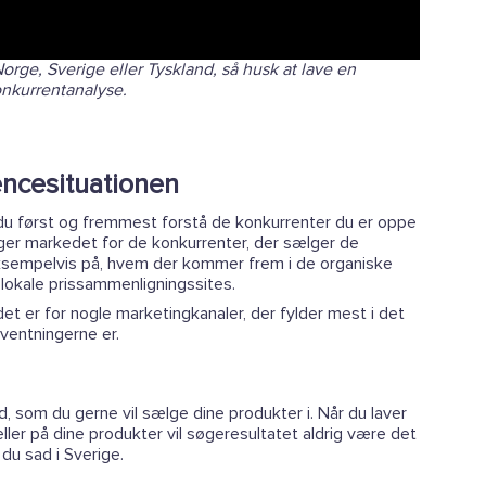
rge, Sverige eller Tyskland, så husk at lave en
nkurrentanalyse.
encesituationen
l du først og fremmest forstå de konkurrenter du er oppe
øger markedet for de konkurrenter, der sælger de
eksempelvis på, hvem der kommer frem i de organiske
 lokale prissammenligningssites.
et er for nogle marketingkanaler, der fylder mest i det
entningerne er.
nd, som du gerne vil sælge dine produkter i. Når du laver
ler på dine produkter vil søgeresultatet aldrig være det
du sad i Sverige.
________________