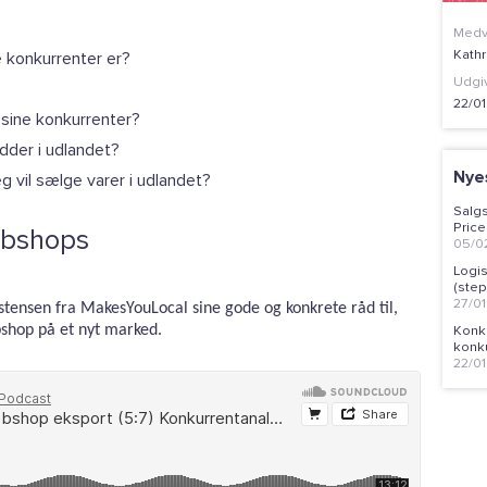
Medv
Kath
e konkurrenter er?
Udgi
22/0
m sine konkurrenter?
sidder i udlandet?
Nye
jeg vil sælge varer i udlandet?
Salg
Price
ebshops
05/0
Logis
(step
27/0
stensen fra MakesYouLocal sine gode og konkrete råd til,
Konk
bshop på et nyt marked.
konku
22/0