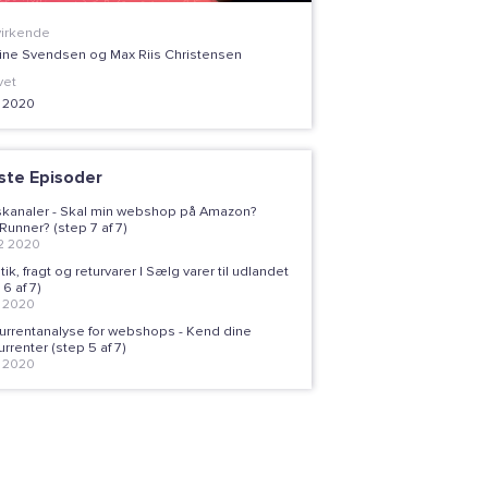
irkende
rine Svendsen og Max Riis Christensen
vet
1 2020
ste Episoder
skanaler - Skal min webshop på Amazon?
Runner? (step 7 af 7)
2 2020
tik, fragt og returvarer | Sælg varer til udlandet
 6 af 7)
1 2020
urrentanalyse for webshops - Kend dine
rrenter (step 5 af 7)
1 2020