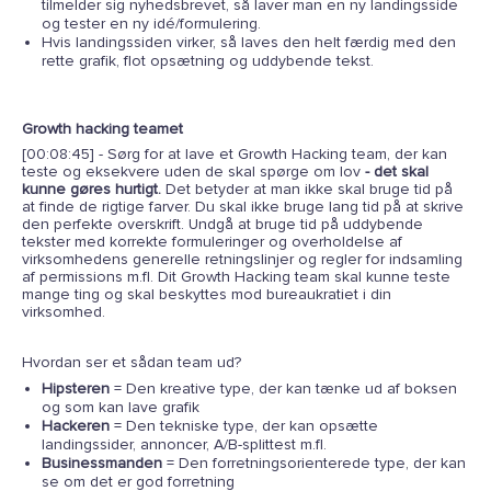
tilmelder sig nyhedsbrevet, så laver man en ny landingsside
og tester en ny idé/formulering.
Hvis landingssiden virker, så laves den helt færdig med den
rette grafik, flot opsætning og uddybende tekst.
Growth hacking teamet
[00:08:45] - Sørg for at lave et Growth Hacking team, der kan
teste og eksekvere uden de skal spørge om lov
- det skal
kunne gøres hurtigt.
Det betyder at man ikke skal bruge tid på
at finde de rigtige farver. Du skal ikke bruge lang tid på at skrive
den perfekte overskrift. Undgå at bruge tid på uddybende
tekster med korrekte formuleringer og overholdelse af
virksomhedens generelle retningslinjer og regler for indsamling
af permissions m.fl. Dit Growth Hacking team skal kunne teste
mange ting og skal beskyttes mod bureaukratiet i din
virksomhed.
Hvordan ser et sådan team ud?
Hipsteren
= Den kreative type, der kan tænke ud af boksen
og som kan lave grafik
Hackeren
= Den tekniske type, der kan opsætte
landingssider, annoncer, A/B-splittest m.fl.
Businessmanden
= Den forretningsorienterede type, der kan
se om det er god forretning