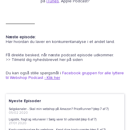
på
iTunes
, Apple Podcast?
Næste episode:
Hør hvordan du laver en konkurrentanalyse i et andet land.
Få direkte besked, når næste podcast episode udkommer.
>> Tilmeld dig nyhedsbrevet her på siden
Du kan også stille spørgsmål i
Facebook gruppen for alle lyttere
til Webshop Podcast
- Klik her
Nyeste Episoder
Salgskanaler - Skal min webshop på Amazon? PriceRunner? (step 7 af 7)
05/02 2020
Logistik, fragt og returvarer | Sælg varer til udlandet (step 6 af 7)
27/01 2020
Konkurrentanalyse for webshops - Kend dine konkurrenter (step 5 af 7)