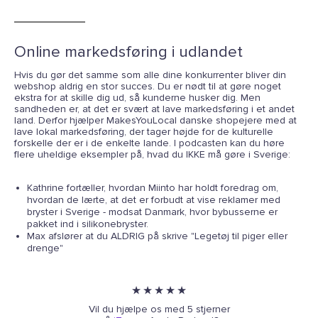
Online markedsføring i udlandet
Hvis du gør det samme som alle dine konkurrenter bliver din
webshop aldrig en stor succes. Du er nødt til at gøre noget
ekstra for at skille dig ud, så kunderne husker dig. Men
sandheden er, at det er svært at lave markedsføring i et andet
land. Derfor hjælper MakesYouLocal danske shopejere med at
lave lokal markedsføring, der tager højde for de kulturelle
forskelle der er i de enkelte lande. I podcasten kan du høre
flere uheldige eksempler på, hvad du IKKE må gøre i Sverige:
Kathrine fortæller, hvordan Miinto har holdt foredrag om,
hvordan de lærte, at det er forbudt at vise reklamer med
bryster i Sverige - modsat Danmark, hvor bybusserne er
pakket ind i silikonebryster.
Max afslører at du ALDRIG på skrive "Legetøj til piger eller
drenge"
★ ★ ★ ★ ★
Vil du hjælpe os med 5 stjerner