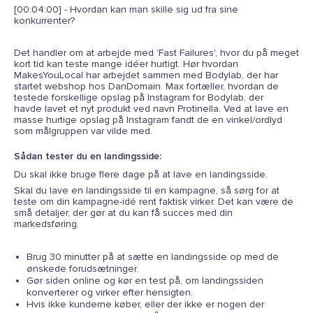
[00:04:00] - Hvordan kan man skille sig ud fra sine
konkurrenter?
Det handler om at arbejde med 'Fast Failures', hvor du på meget
kort tid kan teste mange idéer hurtigt. Hør hvordan
MakesYouLocal har arbejdet sammen med Bodylab, der har
startet webshop hos DanDomain. Max fortæller, hvordan de
testede forskellige opslag på Instagram for Bodylab, der
havde lavet et nyt produkt ved navn Protinella. Ved at lave en
masse hurtige opslag på Instagram fandt de en vinkel/ordlyd
som målgruppen var vilde med.
Sådan tester du en landingsside:
Du skal ikke bruge flere dage på at lave en landingsside.
Skal du lave en landingsside til en kampagne, så sørg for at
teste om din kampagne-idé rent faktisk virker. Det kan være de
små detaljer, der gør at du kan få succes med din
markedsføring.
Brug 30 minutter på at sætte en landingsside op med de
ønskede forudsætninger.
Gør siden online og kør en test på, om landingssiden
konverterer og virker efter hensigten.
Hvis ikke kunderne køber, eller der ikke er nogen der